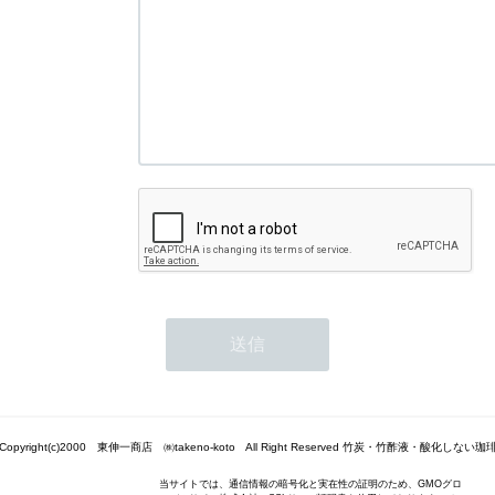
Copyright(c)2000 東伸一商店 ㈱takeno-koto All Right Reserved 竹炭・竹酢液・酸化しない珈
当サイトでは、通信情報の暗号化と実在性の証明のため、GMOグロ