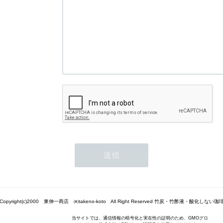
Copyright(c)2000 東伸一商店 ㈱takeno-koto All Right Reserved 竹炭・竹酢液・酸化しない珈
当サイトでは、通信情報の暗号化と実在性の証明のため、GMOグロ